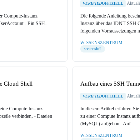
Aktuali
VERIFIED
OFFIZIELL
r Compute-Instanz
Die folgende Anleitung besch
 UserAccount - Ein SSH-
Instanz über das IDNT SSH Ga
folgenden Vorraussetzungen
WISSENSZENTRUM
secure shell
e Cloud Shell
Aufbau eines SSH Tunne
Aktuali
VERIFIED
OFFIZIELL
 eine Compute Instanz
In diesem Artikel erfahren S
zeile verbinden, - Dateien
zu einer Compute Instanz aufb
(MySQL) aufgebaut. Auf…
WISSENSZENTRUM