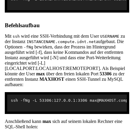
Befehlsaufbau
Mit
wird eine SSH-Verbindung mit dem User
zu
ssh
USERNAME
der Instanz
aufgebaut. Die
INSTANCENAME.compute.idnt.net
Optionen
bewirken, dass der Prozess im Hintergrund
-fNg
ausgeführt wird [-f], dass keine Kommandos auf der entfernten
Instanz ausgeführt wird [-N] und dass eine Port-Weiterleitung
eingerichtet wird [-L]
[LOCALPORT:LOCALHOST:REMOTEPORT]. Als Beispiel
könnte der User
max
über den freien lokalen Port
53306
zu der
entfernten Instanz
MAXHOST
einen SSH-Tunnel zu MySQL
aufbauen:
ssh -fNg -L 53306:127.0.0.1:3306 max@MAXHOST.compute
Anschließend kann
max
sich auf seinem lokalen Rechner eine
SQL-Shell holen: