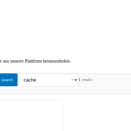
 aus unserer Plattform herauszuholen.
1
results
search