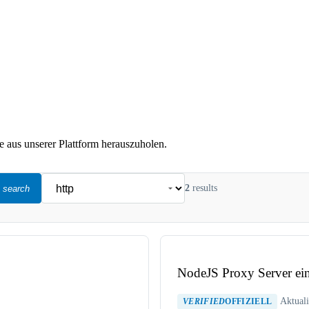
 aus unserer Plattform herauszuholen.
2
results
search
NodeJS Proxy Server ein
Aktuali
VERIFIED
OFFIZIELL