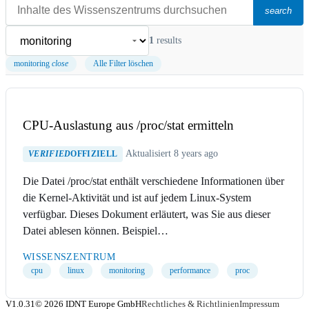
search
1
results
monitoring
close
Alle Filter löschen
CPU-Auslastung aus /proc/stat ermitteln
Aktualisiert 8 years ago
VERIFIED
OFFIZIELL
Die Datei /proc/stat enthält verschiedene Informationen über
die Kernel-Aktivität und ist auf jedem Linux-System
verfügbar. Dieses Dokument erläutert, was Sie aus dieser
Datei ablesen können. Beispiel…
WISSENSZENTRUM
cpu
linux
monitoring
performance
proc
V1.0.31
© 2026 IDNT Europe GmbH
Rechtliches & Richtlinien
Impressum