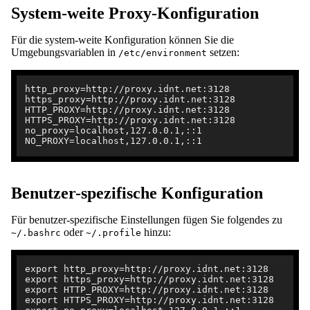
System-weite Proxy-Konfiguration
Für die system-weite Konfiguration können Sie die
Umgebungsvariablen in
setzen:
/etc/environment
http_proxy=http://proxy.idnt.net:3128

https_proxy=http://proxy.idnt.net:3128

HTTP_PROXY=http://proxy.idnt.net:3128

HTTPS_PROXY=http://proxy.idnt.net:3128

no_proxy=localhost,127.0.0.1,::1

Benutzer-spezifische Konfiguration
Für benutzer-spezifische Einstellungen fügen Sie folgendes zu
oder
hinzu:
~/.bashrc
~/.profile
export http_proxy=http://proxy.idnt.net:3128

export https_proxy=http://proxy.idnt.net:3128

export HTTP_PROXY=http://proxy.idnt.net:3128

export HTTPS_PROXY=http://proxy.idnt.net:3128
