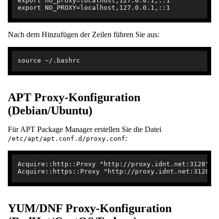
export no_proxy=localhost,127.0.0.1,::1

Nach dem Hinzufügen der Zeilen führen Sie aus:
APT Proxy-Konfiguration
(Debian/Ubuntu)
Für APT Package Manager erstellen Sie die Datei
:
/etc/apt/apt.conf.d/proxy.conf
Acquire::http::Proxy "http://proxy.idnt.net:3128";

YUM/DNF Proxy-Konfiguration