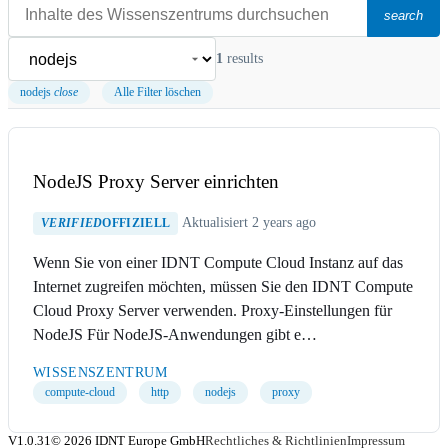
search
1
results
nodejs
close
Alle Filter löschen
NodeJS Proxy Server einrichten
Aktualisiert 2 years ago
VERIFIED
OFFIZIELL
Wenn Sie von einer IDNT Compute Cloud Instanz auf das
Internet zugreifen möchten, müssen Sie den IDNT Compute
Cloud Proxy Server verwenden. Proxy-Einstellungen für
NodeJS Für NodeJS-Anwendungen gibt e…
WISSENSZENTRUM
compute-cloud
http
nodejs
proxy
V1.0.31
© 2026 IDNT Europe GmbH
Rechtliches & Richtlinien
Impressum